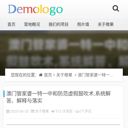
首页
营地概况
我们的项目
照片墙
关于橙果
您现在的位置：
首页
关于橙果
澳门管家婆一特一中和防范虚假鼓吹术,系统解答、解释与落实
澳门管家婆一特一中和防范虚假鼓吹术,系统解
答、解释与落实
2025-06-20
关于橙果
573 次浏览
0个评论