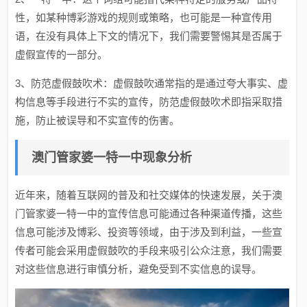
性，如某种博彩游戏的规则或策略，也可能是一种宣传用
语，在没有具体上下文的情况下，我们需要警惕其是否属于
虚假宣传的一部分。
3、防范虚假鼓吹术：虚假鼓吹通常指的是通过夸大事实、虚
构信息等手段进行不实的宣传，防范虚假鼓吹术即指采取措
施，防止被误导和不实宣传的伤害。
澳门管家婆一特一中现象分析
近年来，随着互联网的普及和社交媒体的快速发展，关于澳
门管家婆一特一中的宣传信息可能通过各种渠道传播，这些
信息可能涉及博彩、投资等领域，由于涉及到利益，一些宣
传者可能会采用虚假鼓吹的手段来吸引公众注意，我们需要
对这些信息进行审慎分析，避免受到不实信息的误导。