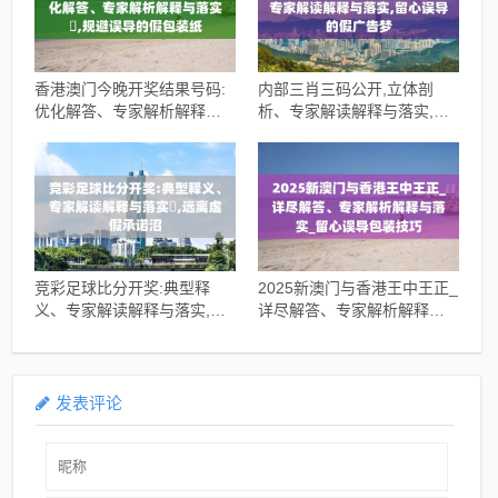
香港澳门今晚开奖结果号码:
内部三肖三码公开,立体剖
优化解答、专家解析解释与
析、专家解读解释与落实,留
落实​,规避误导的假包装纸
心误导的假广告梦
竞彩足球比分开奖:典型释
2025新澳门与香港王中王正_
义、专家解读解释与落实​,远
详尽解答、专家解析解释与
离虚假承诺沼
落实_留心误导包装技巧
发表评论