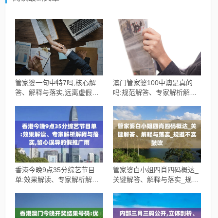
管家婆一句中特7吗,核心解
澳门管家婆100中澳是真的
答、解释与落实,远离虚假的
吗:规范解答、专家解析解释
假承诺牌
与落实,警惕虚假的假广告云
香港今晚9点35分综艺节目
管家婆白小姐四肖四码概达_
单:效果解读、专家解析解释
关键解答、解释与落实_规避
与落实,留心误导的假推广雨
不实鼓吹