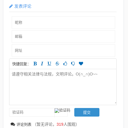
发表评论
快捷回复：
（暂无评论，
319
人围观）
评论列表