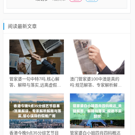
阅读最新文章
管家婆一句中特7吗,核心解
澳门管家婆100中澳是真的
答、解释与落实,远离虚假的
吗:规范解答、专家解析解释
假承诺牌
与落实,警惕虚假的假广告云
香港今晚9点35分综艺节目
管家婆白小姐四肖四码概达_