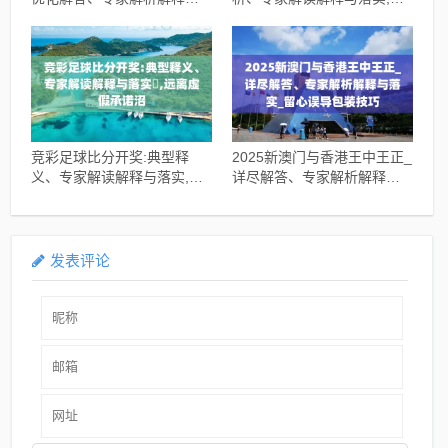
落实​,规避误导的假包装纸
心误导的假广告梦
竞彩足球比分开奖:典型释
2025新澳门与香港王中王正_
义、专家解读解释与落实​,远
详尽解答、专家解析解释与
离虚假承诺沼
落实_留心误导包装技巧
发表评论