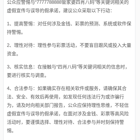
公众应警惕与“7777788888管家婆四肖八码”等关键词相关的
虚假宣传与误导的假承诺，建议公众采取以下行动：
1、提高警惕：对任何涉及金钱、彩票的预测、系统或软件保
持警惕。
2、理性对待：理性参与彩票活动，不要盲目跟风或投入大量
资金。
3、核实信息：在接触与“四肖八码”等关键词相关的信息时，
要进行核实与调查。
4、合法参与：如果确实存在相关软件或服务，请确保其合
法、安全、有效后再使用，如发现任何违法行为或诈骗行
为，请及时向相关部门报告，公众应保持理性思维，不轻信
虚假宣传与误导的假承诺，在面对涉及金钱、彩票等高风险
活动时，要谨慎选择、理性对待、合法参与并时刻保持警
惕。