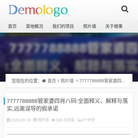
首页
营地概况
我们的项目
照片墙
关于橙果
您现在的位置：
首页
照片墙
7777788888管家婆四肖八码:全面释义、解释与落实,远离误导的假承诺
7777788888管家婆四肖八码:全面释义、解释与落
实,远离误导的假承诺
2025-06-19
照片墙
586 次浏览
0个评论