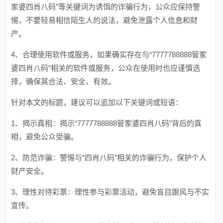
家婆四肖八码”等关键词为诱饵的诈骗行为，公众应保持警
惕，不要轻易相信陌生人的说法，避免泄露个人信息和财
产。
4、合理使用软件或服务，如果确实存在与“7777788888管家
婆四肖八码”相关的软件或服务，公众在使用时也应谨慎选
择，确保其合法、安全、有效。
针对本文的标题，建议可以追加以下关键词或短语：
1、揭示真相：揭示“7777788888管家婆四肖八码”背后的真
相，避免公众受骗。
2、防范诈骗：警惕与“四肖八码”相关的诈骗行为，保护个人
财产安全。
3、理性对待彩票：理性参与彩票活动，避免盲目跟风与不实
宣传。