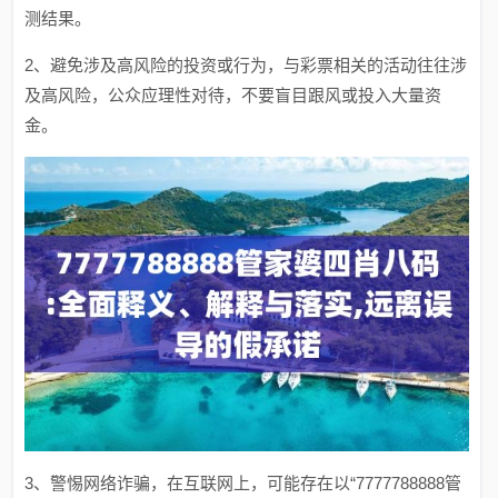
测结果。
2、避免涉及高风险的投资或行为，与彩票相关的活动往往涉
及高风险，公众应理性对待，不要盲目跟风或投入大量资
金。
3、警惕网络诈骗，在互联网上，可能存在以“7777788888管