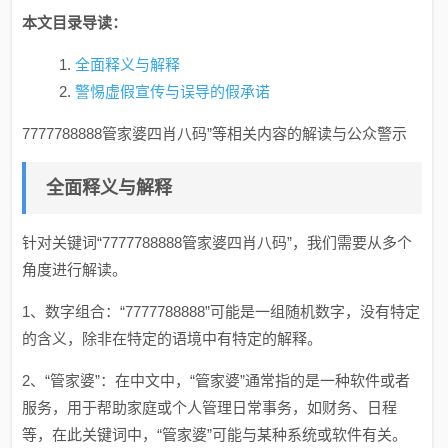
本文目录导读：
全面释义与解释
警惕虚假宣传与误导的假承诺
7777788888管家婆四肖八码”等相关内容的解读与公众警示
全面释义与解释
针对关键词“7777788888管家婆四肖八码”，我们需要从多个
角度进行解读。
1、数字组合：“7777788888”可能是一组随机数字，没有特定
的含义，除非在特定的语境中有特定的解释。
2、“管家婆”：在中文中，“管家婆”通常指的是一种软件或者
服务，用于帮助家庭或个人管理日常事务，如财务、日程
等，在此关键词中，“管家婆”可能与某种系统或软件有关。