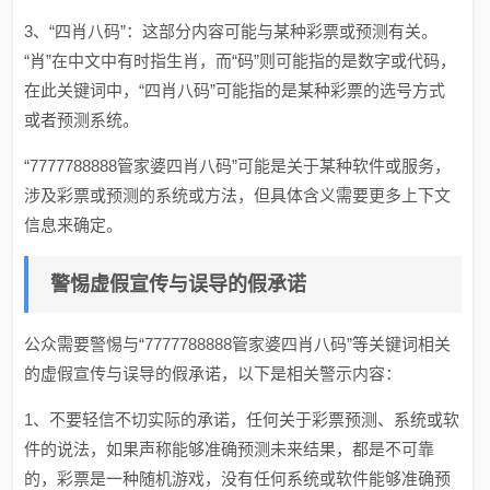
3、“四肖八码”：这部分内容可能与某种彩票或预测有关。
“肖”在中文中有时指生肖，而“码”则可能指的是数字或代码，
在此关键词中，“四肖八码”可能指的是某种彩票的选号方式
或者预测系统。
“7777788888管家婆四肖八码”可能是关于某种软件或服务，
涉及彩票或预测的系统或方法，但具体含义需要更多上下文
信息来确定。
警惕虚假宣传与误导的假承诺
公众需要警惕与“7777788888管家婆四肖八码”等关键词相关
的虚假宣传与误导的假承诺，以下是相关警示内容：
1、不要轻信不切实际的承诺，任何关于彩票预测、系统或软
件的说法，如果声称能够准确预测未来结果，都是不可靠
的，彩票是一种随机游戏，没有任何系统或软件能够准确预