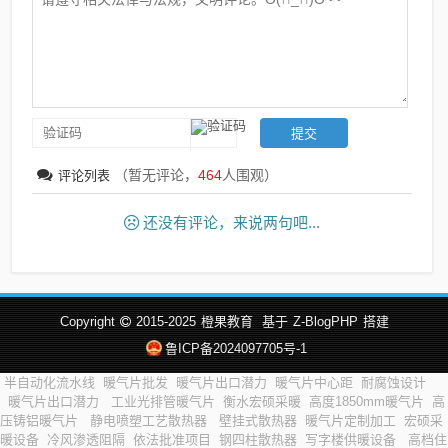
（暂无评论，
464
人围观）
评论列表
还没有评论，来说两句吧...
Copyright
2015-2025
橙果教育
基于
Z-BlogPHP
搭建
鲁ICP备2024097705号-1
半自动化流水线
暖气片批发
暖气片出口潜力
暖气片中心距
耐腐蚀设计
暖气片出口潜力
工业光排管暖气片
衡水宏硕采暖
高度1850mm暖气片
高
压铸铝暖气片
静电喷塑工艺散热器
壁挂式散热器
暖气片定制加工
宏硕采
暖设备
冷风渗透阻隔
依法批准项目
钢四柱散热器
写字楼供暖设备
高档住