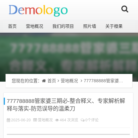
首页
营地概况
我们的项目
照片墙
关于橙果
您现在的位置：
首页
营地概况
777788888管家婆三期必-整合释义、专家解析解释与落实​-防范误导的温柔刀
777788888管家婆三期必-整合释义、专家解析解
释与落实​-防范误导的温柔刀
2025-06-20
营地概况
464 次浏览
0个评论