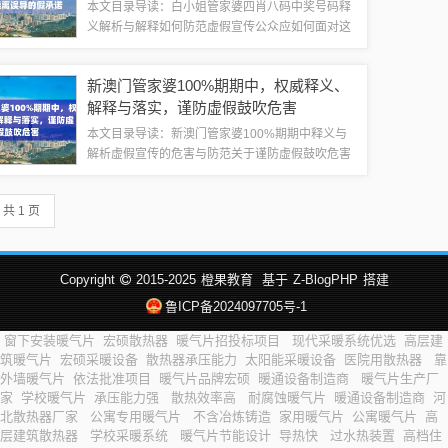
承诺
本文目录导读：白小姐管家婆四肖八码中奖号码释
义解析与解释如何防范虚假宣传公众应如何面对这
类信息远离误导的假承诺案例分析关于白小姐管家
婆四肖八码中奖号码的解析与公众警惕我们注意到
新澳门管家婆100%期期中，权威释义、
社会上出现了一些关于白小姐管家婆四肖八码...
解释与落实，谨防虚假鼓吹危害
本文目录导读：新澳门管家婆100%期期中释义与
解析虚假宣传的危害与防范关于谨防虚假鼓吹危害
的几点建议关于新澳门管家婆100%期期中及谨防
虚假宣传的文章尊敬的读者们：我们将深入探讨一
共 1 页
个备受关注的话题——新澳门管家婆10...
Copyright
2015-2025
橙果教育
基于
Z-BlogPHP
搭建
鲁ICP备2024097705号-1
窗下安装暖气片
宏硕散热器
暖气片招投标项目
现代采暖系统优选
高层建
筑暖气片
宏硕采暖设备
散热器承压能力
太阳能采暖设备
医院用散热器
靠
外墙暖气片
依法批准项目
暖气片品牌宏硕
暖通设备制造商
暖气片生产厂
家
学校暖气片
承压能力强
散热效率高
耐腐蚀暖气片
暖通设备制造商
河
北散热器厂家
公寓专用暖气片
不含冶炼铸造
家用暖气片
公寓暖气片
高
层建筑散热器
学校采暖系统
暖气片节能设计
导热快
过水热装置
高档住