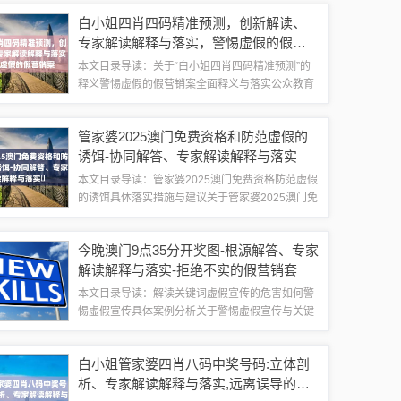
能是某种规划或预测的时间点，涉及到澳门未来的
白小姐四肖四码精准预测，创新解读、
发展或其他重要事件。2、香港门：这个...
专家解读解释与落实，警惕虚假的假营
销案
本文目录导读：关于“白小姐四肖四码精准预测”的
释义警惕虚假的假营销案全面释义与落实公众教育
与宣传白小姐四肖四码精准预测”及其他相关关键词
的释义与警惕虚假宣传白小姐四肖四码精准预测”的
管家婆2025澳门免费资格和防范虚假的
释义“白小姐四肖四码精准预测”似乎...
诱饵-协同解答、专家解读解释与落实​
本文目录导读：管家婆2025澳门免费资格防范虚假
的诱饵具体落实措施与建议关于管家婆2025澳门免
费资格等相关关键词的释义与解释管家婆2025澳门
免费资格管家婆2025澳门免费资格”，我们需要明
今晚澳门9点35分开奖图-根源解答、专家
确一点，任何涉及到赌博或...
解读解释与落实-拒绝不实的假营销套
本文目录导读：解读关键词虚假宣传的危害如何警
惕虚假宣传具体案例分析关于警惕虚假宣传与关键
词解读的文章尊敬的读者朋友们：大家好！我想和
大家探讨一个重要的话题——虚假宣传，在此之
白小姐管家婆四肖八码中奖号码:立体剖
前，我想先对大家提供的关键词进行解读和解释...
析、专家解读解释与落实,远离误导的假