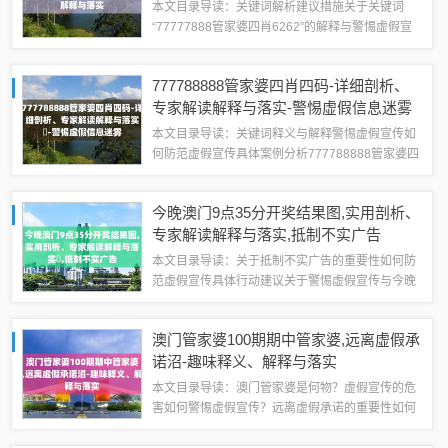
本文目录导读：关键词解析建议措施关于关键词
“77777888管家婆四肖6262”的解释与警惕虚假宣
传的提醒关键词解析1、“77777888”：这组数字可
能是一串特定的识别码或者与某种服务、产品相关
777788888管家婆四肖四码-详细剖析、
联的编号。2、“管家...
专家解读解释与落实​-警惕虚假信息迷雾
本文目录导读：关键词释义与解释警惕虚假宣传如
何防范虚假宣传具体案例分析777788888管家婆四
肖四码”等相关关键词的解释与警惕虚假宣传关键词
释义与解释1、777788888：这是一个数字组合，
今晚澳门9点35分开奖结果图,实用剖析、
可能出现在多种场合，如...
专家解读解释与落实​,抵制不实广告
本文目录导读：关于抵制不实广告的重要性如何防
范虚假宣传具体行动建议关于警惕虚假宣传与今晚
澳门9点35分开奖结果图的解释与提醒一、今晚澳
门9点35分开奖结果图”的解释我们要明确一点，澳
澳门管家婆100期期中管家婆,远离虚假承
门是一个特别行政区，其彩票开奖结果...
诺沼-趣味释义、解释与落实
本文目录导读：澳门管家婆是何物？虚假宣传的危
害如何警惕虚假宣传？远离虚假承诺的重要性如何
防范虚假宣传与承诺？关于澳门管家婆的真相与虚