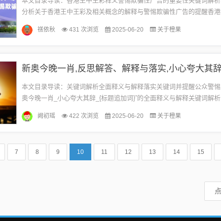
本文目录导读：香港王中王彩释义警惕欺骗性广告的重要性关键词解析
分析关于香港王中王彩及相关概念的解释与警惕欺骗性广告的提醒香港
义香港王中王彩，从字面意义上可以理解为与香港地区某种彩票相关的
禚依秋
431 次浏览
2025-06-20
关于橙果
实...
新奥今晚一肖,反思解答、解释与落实,小心夸大其
本文目录导读：关键词解析全面释义与解释落实关键词并提醒公众警惕
奥今晚一肖_小心夸大其辞_{标题追加词}”的全面释义与解释关键词解析
常指的是与某种活动或事件相关的新元素或新的发展趋势，在此文中，可.
阙初瑶
422 次浏览
2025-06-20
关于橙果
7
8
9
10
11
12
13
14
15