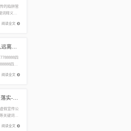
传的陷阱管
键词释义与
，如...
阅读全文
77777788888四肖,延伸解答、专家解读解释与落实​,远离不实的空头诺
88888四
8888四
阅读全文
2025香港开奖结果记录-创新分析、专家解读解释与落实-拒绝迷惑噱头陷阱
虚假宣传公
”等关键词的
录香...
阅读全文