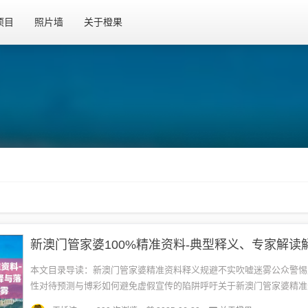
项目
照片墙
关于橙果
本文目录导读：新澳门管家婆精准资料释义规避不实吹嘘迷雾公众警惕
性对待预测与博彩如何避免虚假宣传的陷阱呼吁关于新澳门管家婆精准
与公众警惕虚假宣传的提醒新澳门管家婆精准资料释义新澳门管家婆精